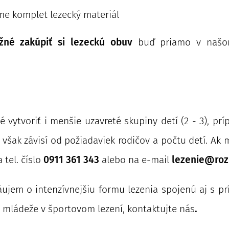
e komplet lezecký materiál
žné zakúpiť si lezeckú obuv
buď priamo v našo
 vytvoriť i menšie uzavreté skupiny detí (2 - 3), p
 však závisí od požiadaviek rodičov a počtu detí. Ak
 tel. číslo
0911 361 343
alebo na e-mail
lezenie@roz
áujem o intenzívnejšiu formu lezenia spojenú aj s pr
 mládeže v športovom lezení, kontaktujte nás
.