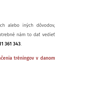
ch alebo iných dôvodov,
otrebné nám to dať vedieť
11 361 343
.
čenia tréningov
v danom