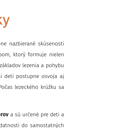
ky
pne nazbierané skúsenosti
ybom, ktorý formuje nielen
 základov lezenia a pohybu
i deti postupne osvoja aj
 Počas lezeckého krúžku sa
.
orov
a sú určené pre deti a
 zdatnosti do samostatných