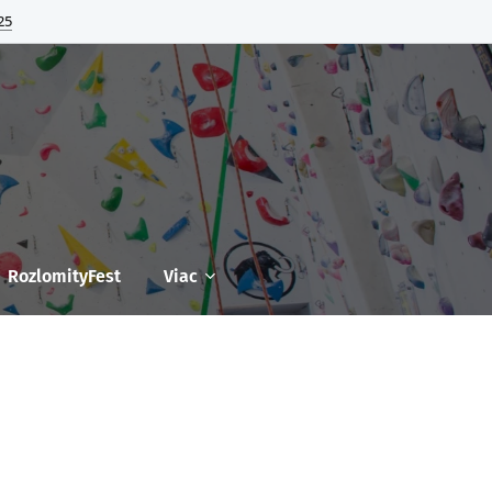
25
RozlomityFest
Viac