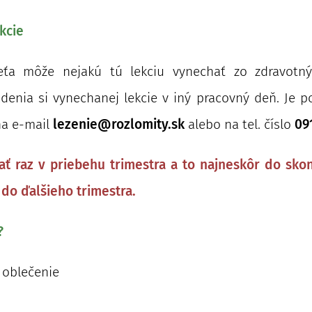
kcie
eťa môže nejakú tú lekciu vynechať zo zdravotný
nia si vynechanej lekcie v iný pracovný deň. Je p
na e-mail
lezenie@rozlomity.sk
alebo na tel. číslo
09
ť raz v priebehu trimestra a to najneskôr do skon
 do ďalšieho trimestra.
?
 oblečeni
e