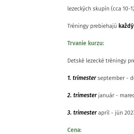
lezeckých skupín (cca 10-12
Tréningy prebiehajú
každý 
Trvanie kurzu:
Detské lezecké tréningy pre
1. trimester
september - dec
2. trimester
január - marec 
3. trimester
apríl - jún 202
Cena: