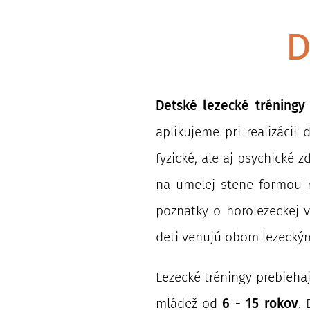
D
Detské lezecké tréning
aplikujeme pri realizácii
fyzické, ale aj psychické
na umelej stene formou r
poznatky o horolezeckej v
deti venujú obom lezeckým 
Lezecké tréningy prebieh
mládež od
6 - 15 rokov
.