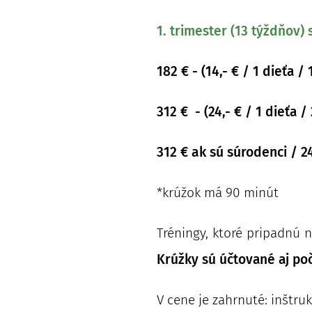
1. trimester (13 týždňov
182
€ -
(
14,- € / 1 dieťa 
312
€
- (24,- € / 1 dieťa 
312 € a
k sú súrodenci / 2
*krúžok má 90 minút
Tréningy, ktoré pripadnú 
Krúžky sú účtované aj poč
V cene je zahrnuté: inštru