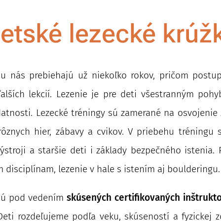
etské lezecké krúž
y
u nás prebiehajú už niekoľko rokov, pričom postu
 ďalších lekcií. Lezenie je pre deti všestranným poh
 zdatnosti. Lezecké tréningy sú zamerané na osvojenie
ôznych hier, zábavy a cvikov. V priebehu tréningu s
ýstroji a staršie deti i základy bezpečného istenia.
disciplínam, lezenie v hale s istením aj boulderingu
ajú pod vedením
skúsených certifikovaných inštrukt
 Deti rozdeľujeme podľa veku, skúseností a fyzickej