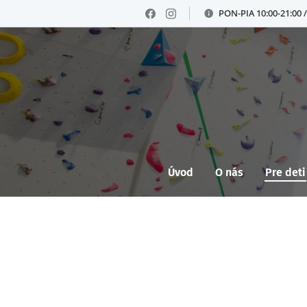
PON-PIA 10:00-21:00 /
Úvod
O nás
Pre deti