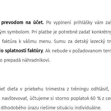
a prevodom na účet.
Po vyplnení prihlášky vám za
ným symbolom. Pri platbe je potrebné zadať konkrétny
 faktúra k vášmu menu. Sumu za detský lezecký tré
o splatnosti faktúry
. Ak nebude v požadovanom ter
to prepadá náhradníkovi.
ieť dieťa v priebehu trimestra z tréningu odhlásiť
 navštevovať, účtujeme si storno poplatok 60 % z ceny
e dlhodobého úrazu riešime situáciu individuálne.