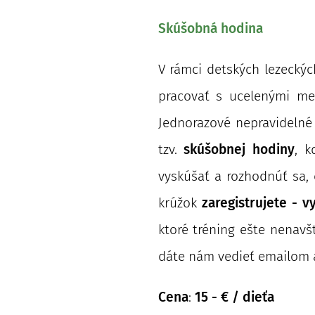
Skúšobná hodina
V rámci detských lezeckýc
pracovať s ucelenými men
Jednorazové nepravidelné
tzv.
skúšobnej hodiny
, k
vyskúšať a rozhodnúť sa, 
krúžok
zaregistrujete - v
ktoré tréning ešte nenavš
dáte nám vedieť emailom a
Cena
:
15 - € / dieťa