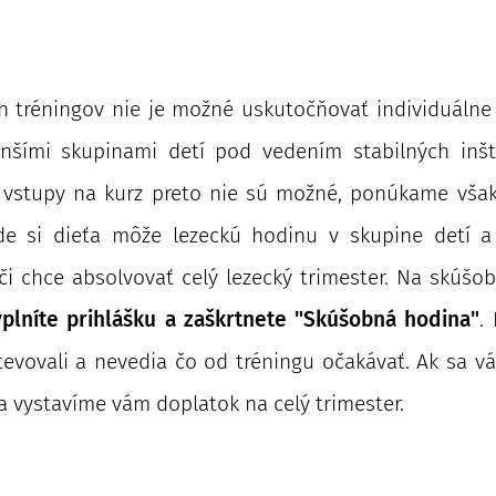
h tréningov nie je možné uskutočňovať individuálne 
šími skupinami detí pod vedením stabilných inštr
 vstupy na kurz preto nie sú možné, ponúkame však
de si dieťa môže lezeckú hodinu v skupine detí a
či chce absolvovať celý lezecký trimester. Na skúš
yplníte prihlášku a zaškrtnete "Skúšobná hodina"
.
tevovali a nevedia čo od tréningu očakávať. Ak sa v
 vystavíme vám doplatok na celý trimester.