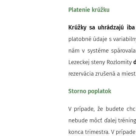
Platenie krúžku
Krúžky sa uhrádzajú ib
platobné údaje s variabil
nám v systéme spárovala
Lezeckej steny Rozlomity
d
rezervácia zrušená a mies
Storno poplatok
V prípade, že budete chc
nebude môcť ďalej tréning
konca trimestra. V prípad