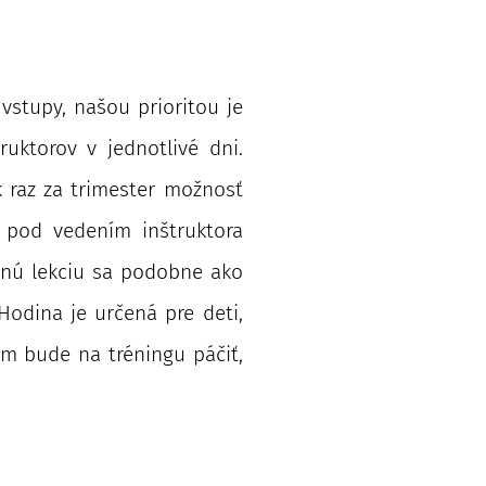
vstupy, našou prioritou je
uktorov v jednotlivé dni.
 raz za trimester možnosť
 pod vedením inštruktora
obnú lekciu sa podobne ako
 Hodina je určená pre deti,
ám bude na tréningu páčiť,