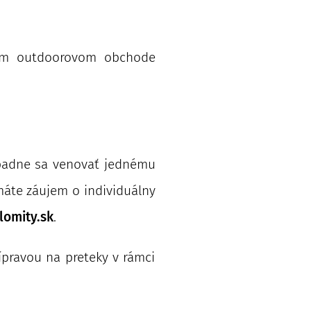
m outdoorovom obchode
rípadne sa venovať jednému
 máte záujem o individuálny
lomity.sk
.
ípravou na preteky v rámci