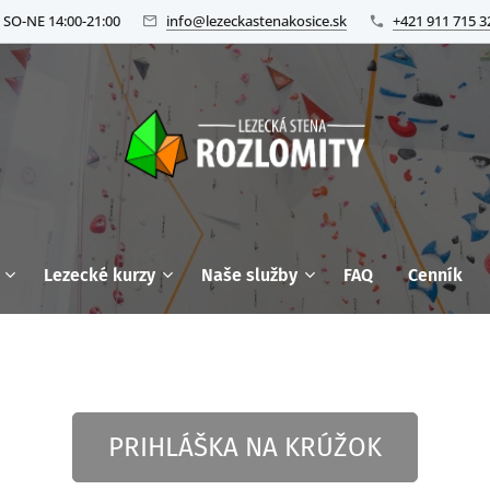
 SO-NE 14:00-21:00
info@lezeckastenakosice.sk
+421 911 715 3
Lezecké kurzy
Naše služby
FAQ
Cenník
PRIHLÁŠKA NA KRÚŽOK