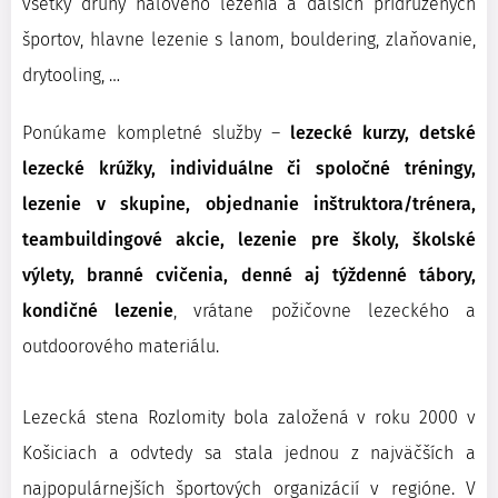
všetky druhy halového lezenia a ďalších pridružených
športov, hlavne lezenie s lanom, bouldering, zlaňovanie,
drytooling, …
Ponúkame kompletné služby –
lezecké kurzy, detské
lezecké krúžky, individuálne či spoločné tréningy,
lezenie v skupine,
objednanie inštruktora/trénera,
teambuildingové akcie, lezenie pre školy, školské
výlety, branné cvičenia, denné aj týždenné tábory,
kondičné lezenie
, vrátane požičovne lezeckého a
outdoorového materiálu.
Lezecká stena Rozlomity bola založená v roku 2000 v
Košiciach a odvtedy sa stala jednou z najväčších a
najpopulárnejších športových organizácií v regióne. V