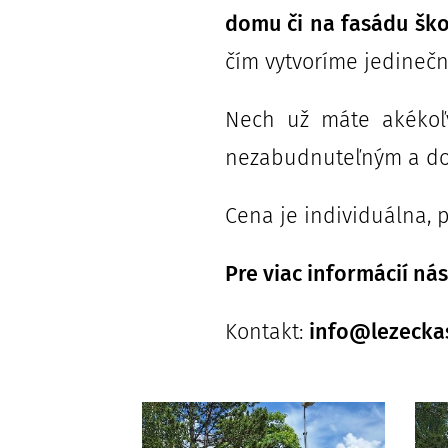
domu či na fasádu ško
čím vytvoríme jedinečné
Nech už máte akékoľv
nezabudnuteľným a do
Cena je individuálna,
Pre viac informácií ná
Kontakt:
info@lezeckas