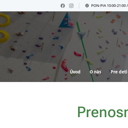
PON-PIA 10:00-21:00 /
Úvod
O nás
Pre deti
Prenosn