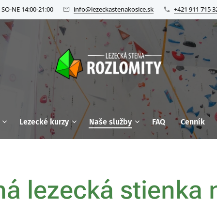
 SO-NE 14:00-21:00
info@lezeckastenakosice.sk
+421 911 715 3
Lezecké kurzy
Naše služby
FAQ
Cenník
á lezecká stienka 