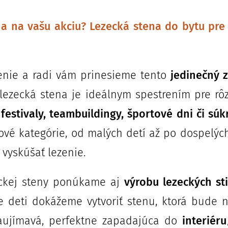
a na vašu akciu? Lezecká stena do bytu pre
zenie a radi vám prinesieme tento
jedinečný 
ezecká stena je ideálnym spestrením pre rô
 festivaly, teambuildingy, športové dni či sú
ové kategórie, od malých detí až po dospelý
 vyskúšať lezenie.
ckej steny ponúkame aj
výrobu lezeckých st
e deti dokážeme vytvoriť stenu, ktorá bude n
zaujímavá, perfektne zapadajúca do
interiér