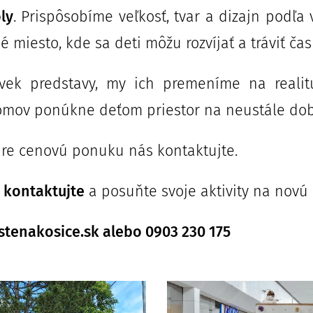
ly
. Prispôsobíme veľkosť, tvar a dizajn podľa 
 miesto, kde sa deti môžu rozvíjať a tráviť čas
ek predstavy, my ich premeníme na realit
mov ponúkne deťom priestor na neustále dob
 pre cenovú ponuku nás kontaktujte.
s kontaktujte
a posuňte svoje aktivity na novú
tenakosice.sk alebo 0903 230 175