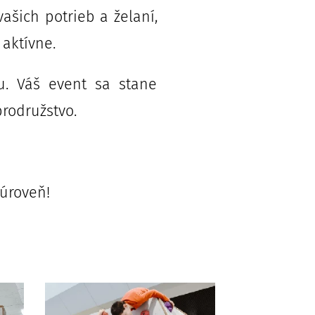
vašich potrieb a želaní,
 aktívne.
u. Váš event sa stane
rodružstvo.
 úroveň!