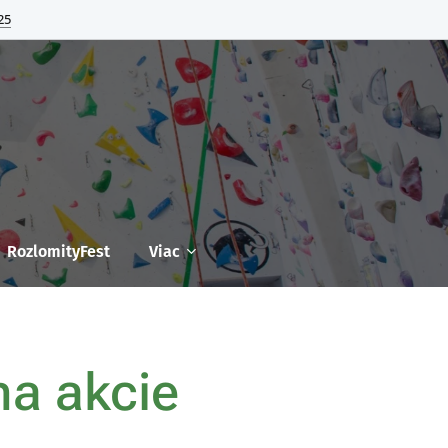
25
RozlomityFest
Viac
na akcie