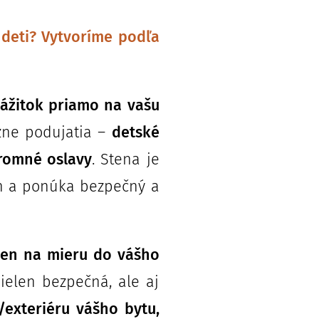
 deti? Vytvoríme podľa
zážitok priamo na vašu
zne podujatia –
detské
kromné oslavy
. Stena je
ch a ponúka bezpečný a
ien na mieru do vášho
ielen bezpečná, ale aj
u/exteriéru vášho bytu,