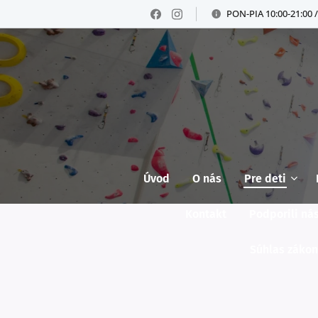
PON-PIA 10:00-21:00 /
Úvod
O nás
Pre deti
Kontakt
Podporili ná
Súhlas zákon