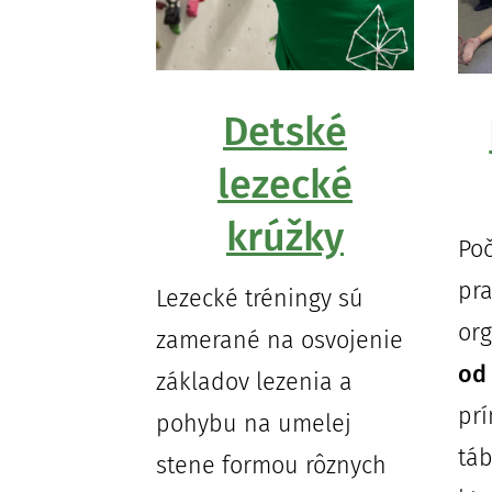
Detské
lezecké
krúžky
Poč
pr
Lezecké tréningy sú
org
zamerané na osvojenie
od 
základov lezenia a
prí
pohybu na umelej
táb
stene formou rôznych