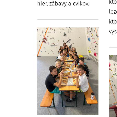
kto
hier, zábavy a cvikov.
lez
kto
vys