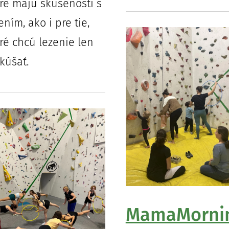
ré majú skúsenosti s
ením, ako i pre tie,
ré chcú lezenie len
kúšať.
MamaMorni