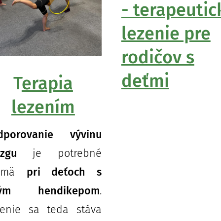
- terapeutic
lezenie pre
rodičov s
deťmi
T
erapia
lezením
dporovanie vývinu
zgu
je potrebné
ajmä
pri deťoch s
tým hendikepom
.
zenie sa teda stáva