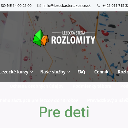
 SO-NE 14:00-21:00
info@lezeckastenakosice.sk
+421 911 715 3
Lezecké kurzy
Naše služby
FAQ
Cenník
Rozl
s
Ochrana osobných údajov
Podmienky tábora
Pod
ného zástupcu pre lezcov do 18 rokov
Prevádzkový a náv
Pre deti