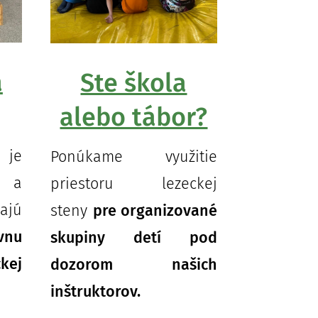
á
Ste škola
alebo tábor?
 je
Ponúkame využitie
i a
priestoru lezeckej
ajú
steny
pre org
anizované
vnu
skupiny detí pod
ej
dozorom našich
inštruktorov.