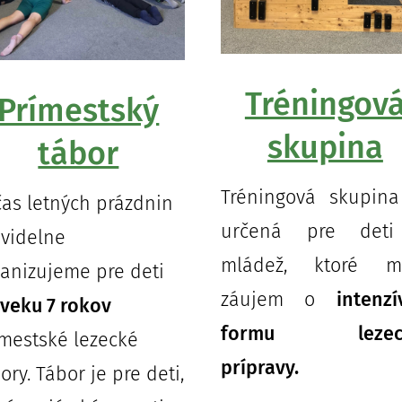
Tréningov
Prímestský
skupina
tábor
Tréningová skupina
as letných prázdnin
určená pre det
avidelne
mládež, ktoré m
anizujeme pre deti
záujem o
intenzí
veku 7 rokov
formu lezeck
mestské lezecké
prípravy.
ory. Tábor je pre deti,