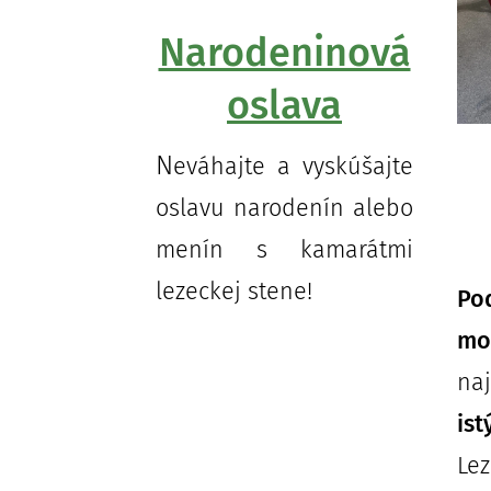
Narodeninová
oslava
N
eváhajte a vyskúšajte
oslavu narodenín alebo
menín s kamarátmi
lezeckej stene!
Po
mo
n
is
Le