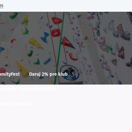
25
omityFest
Daruj 2% pre klub
mienky lezeckého krúžku
števný poriadok