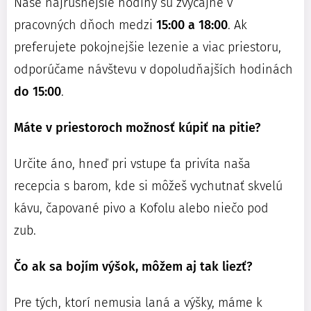
Naše najrušnejšie hodiny sú zvyčajne v
pracovných dňoch medzi
15:00 a 18:00
. Ak
preferujete pokojnejšie lezenie a viac priestoru,
odporúčame návštevu v dopoludňajších hodinách
do 15:00
.
Máte v priestoroch možnosť kúpiť na pitie?
Určite áno, hneď pri vstupe ťa privíta naša
recepcia s barom, kde si môžeš vychutnať skvelú
kávu, čapované pivo a Kofolu alebo niečo pod
zub.
Čo ak sa bojím výšok, môžem aj tak liezť?
Pre tých, ktorí nemusia laná a výšky, máme k