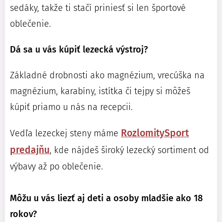
sedáky, takže ti stačí priniesť si len športové
oblečenie.
Dá sa u vás kúpiť lezecká výstroj?
Základné drobnosti ako magnézium, vrecúška na
magnézium, karabíny, istítka či tejpy si môžeš
kúpiť priamo u nás na recepcii.
RozlomitySport
Vedľa lezeckej steny máme
predajň
u
, kde nájdeš široký lezecký sortiment od
výbavy až po oblečenie.
Môžu u vás liezť aj deti a osoby mladšie ako 18
rokov?