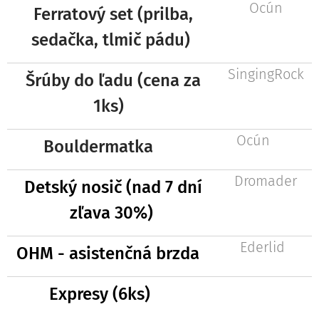
Ocún
Ferratový set (prilba,
sedačka, tlmič pádu)
SingingRock
Šrúby do ľadu (cena za
1ks)
Ocún
Bouldermatka
Dromader
Detský nosič (nad 7 dní
zľava 30%)
Ederlid
OHM - asistenčná brzda
Expresy (6ks)