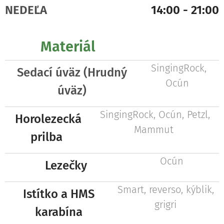
NEDEĽA
14:00 - 21:00
Materiál
SingingRock,
Sedací úväz (Hrudný
Ocún
úväz)
SingingRock, Ocún, Petzl,
Horolezecká
Mammut
prilba
Ocún
Lezečky
Smart, reverso, kýblik,
Istítko a HMS
grigri
karabína