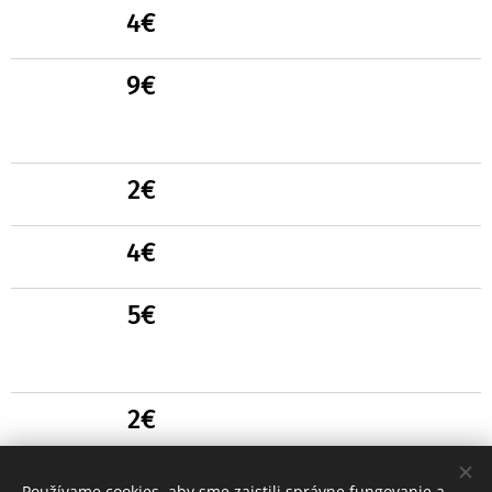
ss
4€
ss
9€
ss
ss
2€
ss
4€
ss
5€
ss
ss
2€
ss
4€
Používame cookies, aby sme zaistili správne fungovanie a