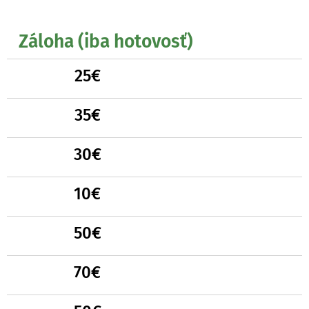
Záloha (iba hotovosť)
ss
25€
ss
35€
ss
30€
ss
10€
ss
50€
ss
70€
ss