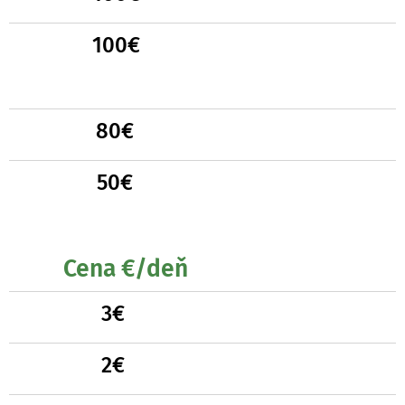
ss
100
€
ss
ss
80
€
ss
50
€
Cena €/deň
ss
3€
ss
2€