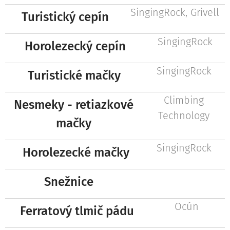
SingingRock, Grivell
Turistický cepín
SingingRock
Horolezecký cepín
SingingRock
Turistické mačky
Climbing
Nesmeky - retiazkové
Technology
mačky
SingingRock
Horolezecké mačky
Snežnice
Ocún
Ferratový tlmič pádu